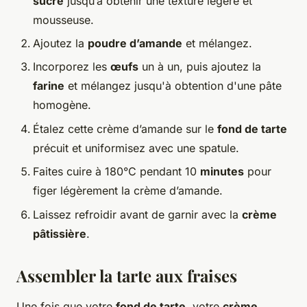
sucre
jusqu’à obtenir une texture légère et
mousseuse.
Ajoutez la
poudre d’amande
et mélangez.
Incorporez les
œufs
un à un, puis ajoutez la
farine
et mélangez jusqu'à obtention d'une pâte
homogène.
Étalez cette crème d’amande sur le
fond de tarte
précuit et uniformisez avec une spatule.
Faites cuire à 180°C pendant 10
minutes
pour
figer légèrement la crème d’amande.
Laissez refroidir avant de garnir avec la
crème
pâtissière
.
Assembler la tarte aux fraises
Une fois que votre
fond de tarte
, votre
crème