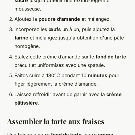
sucre
jusqu’à obtenir une texture légère et
mousseuse.
Ajoutez la
poudre d’amande
et mélangez.
Incorporez les
œufs
un à un, puis ajoutez la
farine
et mélangez jusqu'à obtention d'une pâte
homogène.
Étalez cette crème d’amande sur le
fond de tarte
précuit et uniformisez avec une spatule.
Faites cuire à 180°C pendant 10
minutes
pour
figer légèrement la crème d’amande.
Laissez refroidir avant de garnir avec la
crème
pâtissière
.
Assembler la tarte aux fraises
Une fois que votre
fond de tarte
, votre
crème