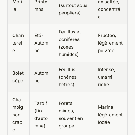
Moril
Printe
noisettée,
(surtout sous
le
mps
concentré
peupliers)
e
Feuillus et
Chan
Été-
Fructée,
conifères
terell
Autom
légèrement
(zones
e
ne
poivrée
humides)
Feuillus
Intense,
Bolet
Autom
(chênes,
umami,
cèpe
ne
hêtres)
riche
Cha
Tardif
Forêts
mpig
Marine,
(fin
mixtes,
non
légèrement
d’auto
souvent en
crab
iodée
mne)
groupe
e